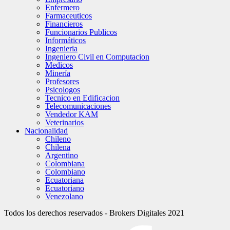
Enfermero
Farmaceuticos
Financieros
Funcionarios Publicos
Informáticos
Ingenieria
Ingeniero Civil en Computacion
Medicos
Minería
Profesores
Psicologos
Tecnico en Edificacion
Telecomunicaciones
Vendedor KAM
Veterinarios
Nacionalidad
Chileno
Chilena
Argentino
Colombiana
Colombiano
Ecuatoriana
Ecuatoriano
Venezolano
Todos los derechos reservados - Brokers Digitales 2021