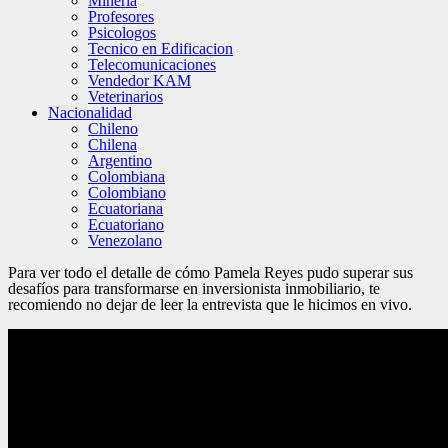
Minería
Profesores
Psicologos
Tecnico en Edificacion
Telecomunicaciones
Vendedor KAM
Veterinarios
Nacionalidad
Chileno
Chilena
Argentino
Colombiana
Colombiano
Ecuatoriana
Ecuatoriano
Venezolano
Para ver todo el detalle de cómo Pamela Reyes pudo superar sus
desafíos para transformarse en inversionista inmobiliario, te
recomiendo no dejar de leer la entrevista que le hicimos en vivo.