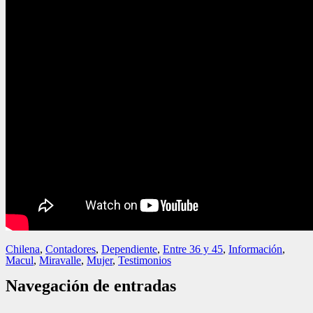
Chilena
,
Contadores
,
Dependiente
,
Entre 36 y 45
,
Información
,
Macul
,
Miravalle
,
Mujer
,
Testimonios
Navegación de entradas