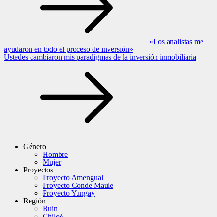
»Los analistas me
ayudaron en todo el proceso de inversión»
Ustedes cambiaron mis paradigmas de la inversión inmobiliaria
Género
Hombre
Mujer
Proyectos
Proyecto Amengual
Proyecto Conde Maule
Proyecto Yungay
Región
Buin
Chiloé