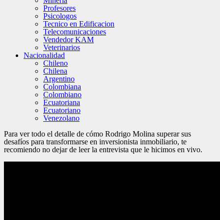
Minería
Profesores
Psicologos
Tecnico en Edificacion
Telecomunicaciones
Vendedor KAM
Veterinarios
Nacionalidad
Chileno
Chilena
Argentino
Colombiana
Colombiano
Ecuatoriana
Ecuatoriano
Venezolano
Para ver todo el detalle de cómo Rodrigo Molina superar sus
desafíos para transformarse en inversionista inmobiliario, te
recomiendo no dejar de leer la entrevista que le hicimos en vivo.